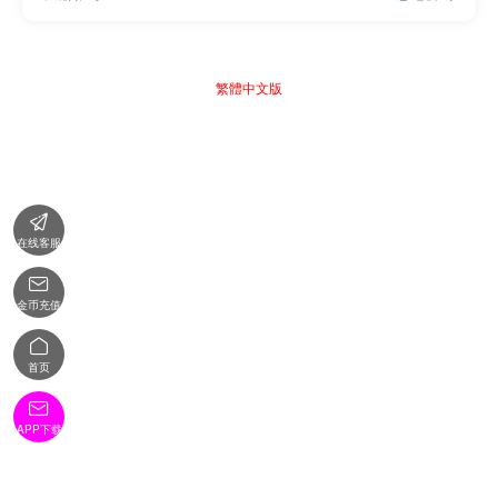
繁體中文版

在线客服

金币充值

首页

APP下载