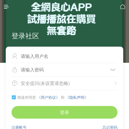


登录社区



安全提问(未设置请忽略)


阅读并同意
《用户协议》
和
《隐私声明》

登录
注册帐号
忘记密码