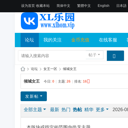
设为首页
收藏本站
简体中文
繁體中文
English
日本語
论坛
我的关注
金币充值
在线客服
帖子
»
论坛
›
女王一区
›
倾城女王
X
倾城女王
今日:
0
|
主题:
26
|
排名:
16
L
乐
发新帖
园
全部主题
最新
热门
热帖
精华
更多
2026-0
论
坛
社
本版块或指定的范围内尚无主题