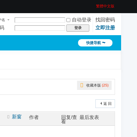
繁體中文版
自动登录
找回密码
户名
码
立即注册
登录
快捷导航
收藏本版
(
25
)
返 回
新窗
作者
回复/查
最后发表
看