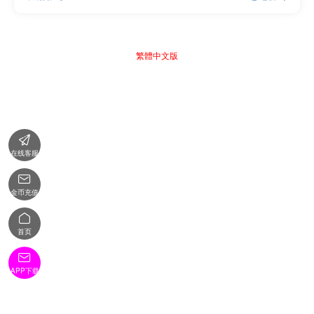
繁體中文版

在线客服

金币充值

首页

APP下载