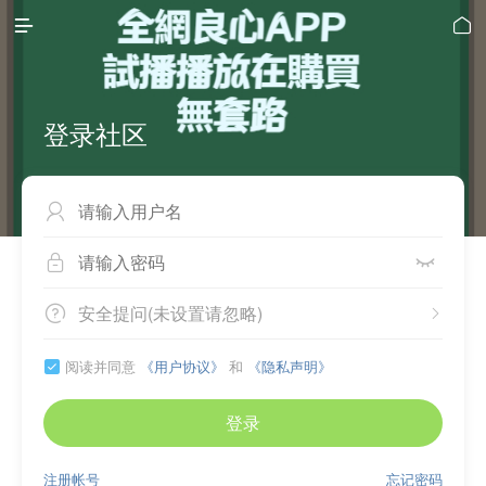


登录社区



安全提问(未设置请忽略)


阅读并同意
《用户协议》
和
《隐私声明》

登录
注册帐号
忘记密码