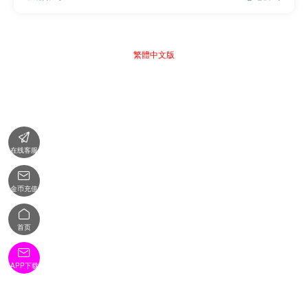
繁體中文版

在线客服

金币充值

首页

APP下载