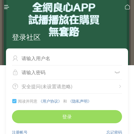


登录社区



安全提问(未设置请忽略)


阅读并同意
《用户协议》
和
《隐私声明》

登录
注册帐号
忘记密码