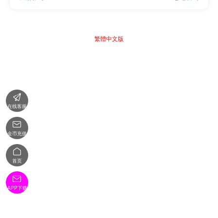
繁體中文版

在线客服

金币充值

首页

APP下载