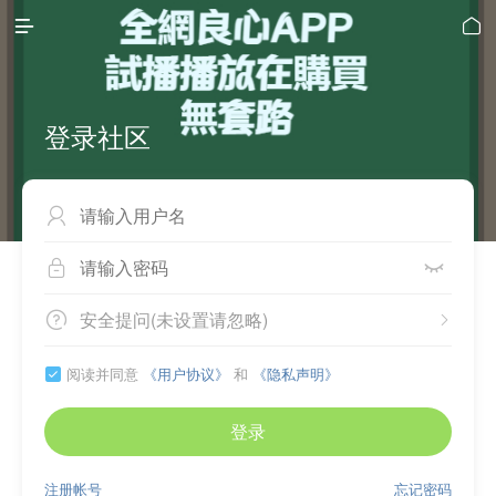


登录社区



安全提问(未设置请忽略)


阅读并同意
《用户协议》
和
《隐私声明》

登录
注册帐号
忘记密码