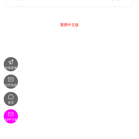
繁體中文版

在线客服

金币充值

首页

APP下载