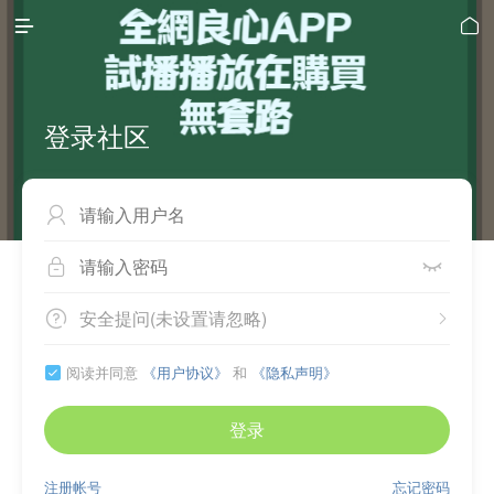


登录社区



安全提问(未设置请忽略)


阅读并同意
《用户协议》
和
《隐私声明》

登录
注册帐号
忘记密码