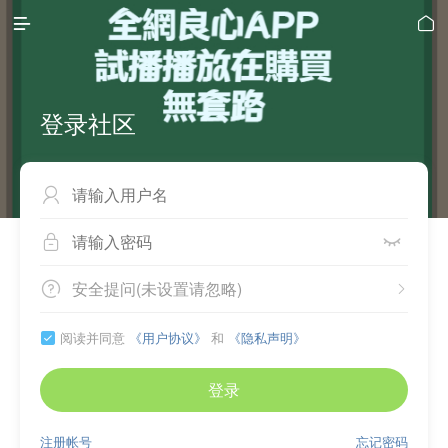


登录社区



安全提问(未设置请忽略)


阅读并同意
《用户协议》
和
《隐私声明》

登录
注册帐号
忘记密码