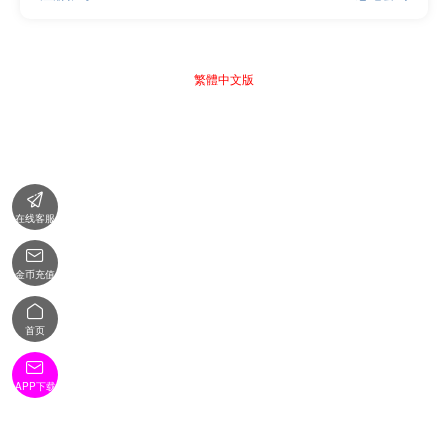
繁體中文版

在线客服

金币充值

首页

APP下载