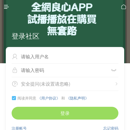


登录社区



安全提问(未设置请忽略)


阅读并同意
《用户协议》
和
《隐私声明》

登录
注册帐号
忘记密码