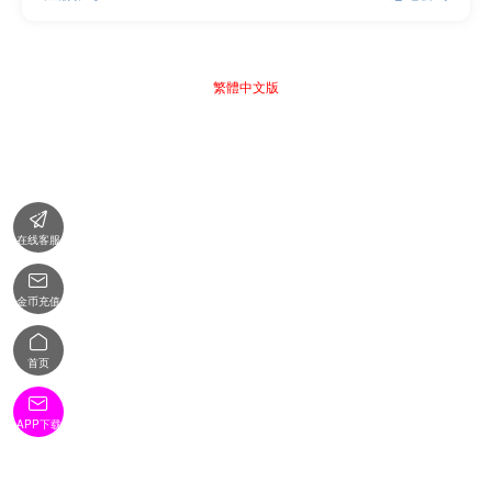
繁體中文版

在线客服

金币充值

首页

APP下载