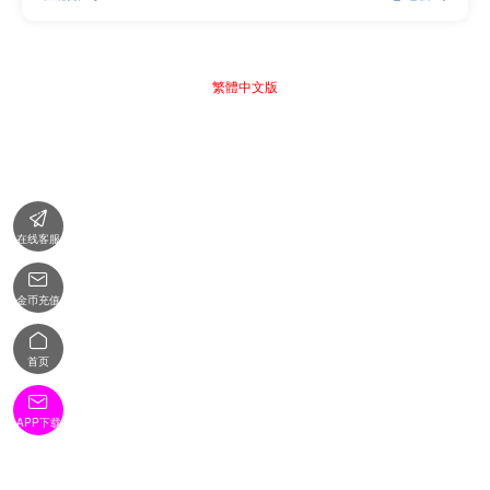
繁體中文版

在线客服

金币充值

首页

APP下载