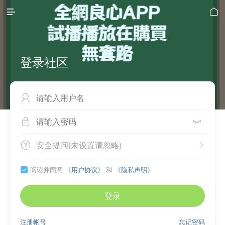


登录社区



安全提问(未设置请忽略)


阅读并同意
《用户协议》
和
《隐私声明》

登录
注册帐号
忘记密码