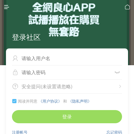


登录社区



安全提问(未设置请忽略)


阅读并同意
《用户协议》
和
《隐私声明》

登录
注册帐号
忘记密码