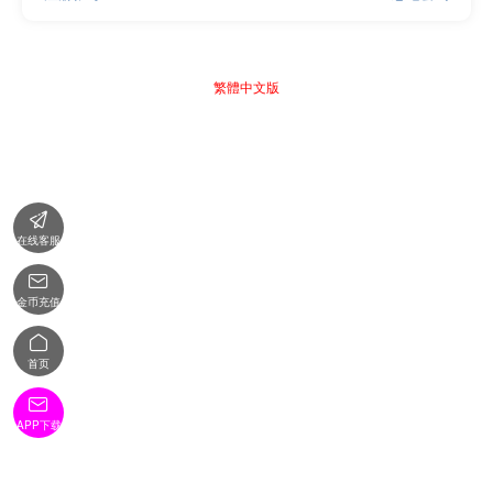
繁體中文版

在线客服

金币充值

首页

APP下载