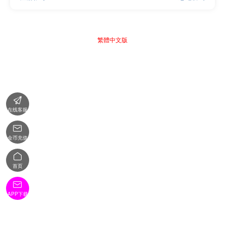
繁體中文版

在线客服

金币充值

首页

APP下载