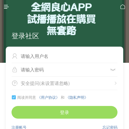


登录社区



安全提问(未设置请忽略)


阅读并同意
《用户协议》
和
《隐私声明》

登录
注册帐号
忘记密码