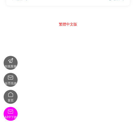
繁體中文版

在线客服

金币充值

首页

APP下载