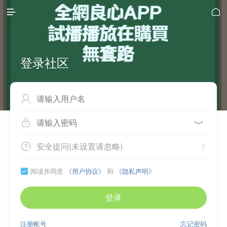


登录社区



安全提问(未设置请忽略)


阅读并同意
《用户协议》
和
《隐私声明》

登录
注册帐号
忘记密码