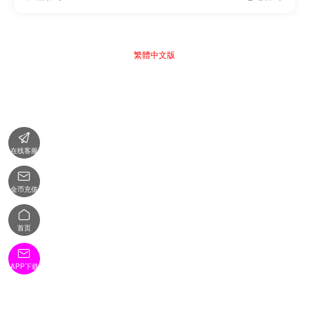
繁體中文版

在线客服

金币充值

首页

APP下载