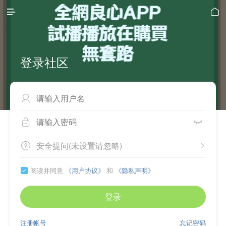


登录社区



安全提问(未设置请忽略)


阅读并同意
《用户协议》
和
《隐私声明》

登录
注册帐号
忘记密码