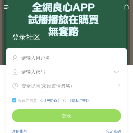


登录社区



安全提问(未设置请忽略)


阅读并同意
《用户协议》
和
《隐私声明》

登录
注册帐号
忘记密码