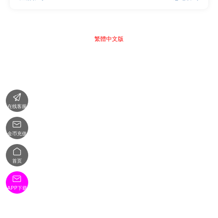
繁體中文版

在线客服

金币充值

首页

APP下载