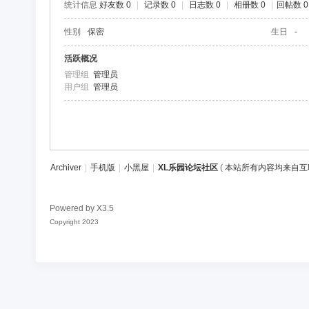
统计信息
好友数 0
|
记录数 0
|
日志数 0
|
相册数 0
|
回帖数 0
区
性别
保密
生日
-
活跃概况
管理组
管理员
用户组
管理员
Archiver
|
手机版
|
小黑屋
|
XL乐园论坛社区
(
本站所有内容均来自互
Powered by
X3.5
Copyright 2023