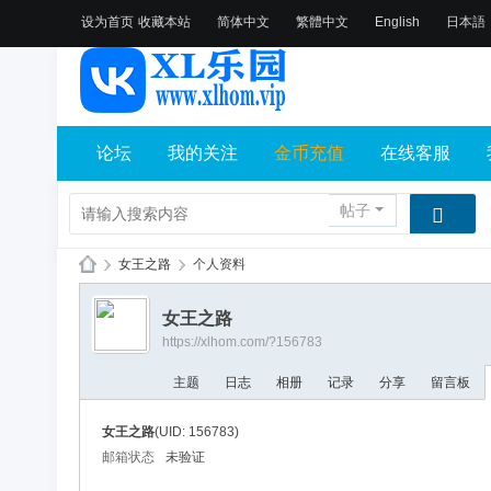
设为首页
收藏本站
简体中文
繁體中文
English
日本語
论坛
我的关注
金币充值
在线客服
帖子
›
女王之路
›
个人资料
X
女王之路
L
https://xlhom.com/?156783
乐
主题
日志
相册
记录
分享
留言板
园
论
女王之路
(UID: 156783)
坛
邮箱状态
未验证
社