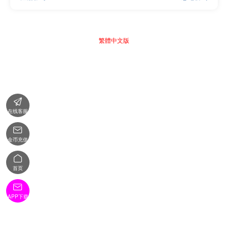
繁體中文版

在线客服

金币充值

首页

APP下载