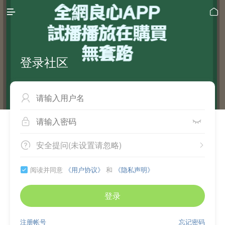


登录社区



安全提问(未设置请忽略)


阅读并同意
《用户协议》
和
《隐私声明》

登录
注册帐号
忘记密码