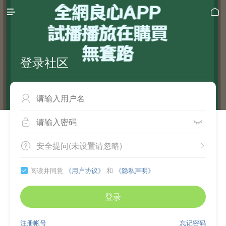


登录社区



安全提问(未设置请忽略)


阅读并同意
《用户协议》
和
《隐私声明》

登录
注册帐号
忘记密码