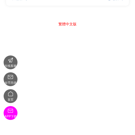
繁體中文版

在线客服

金币充值

首页

APP下载