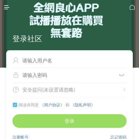


登录社区



安全提问(未设置请忽略)


阅读并同意
《用户协议》
和
《隐私声明》

登录
注册帐号
忘记密码