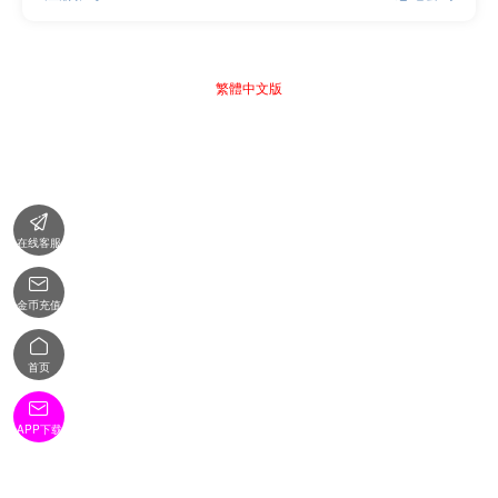
繁體中文版

在线客服

金币充值

首页

APP下载