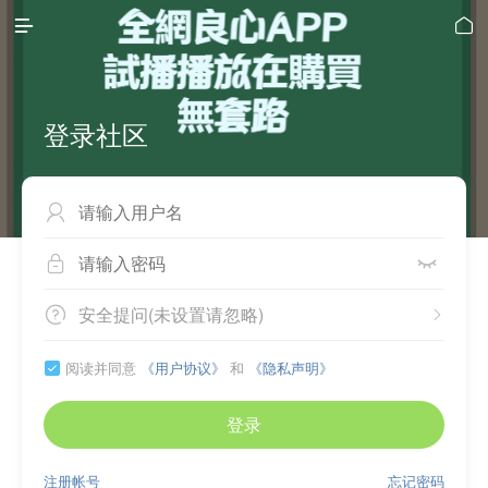


登录社区



安全提问(未设置请忽略)


阅读并同意
《用户协议》
和
《隐私声明》

登录
注册帐号
忘记密码