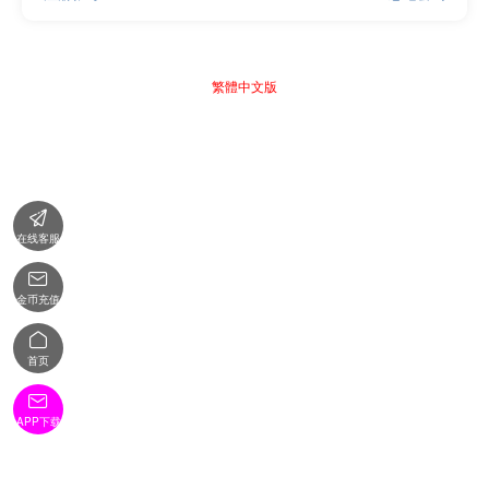
繁體中文版

在线客服

金币充值

首页

APP下载