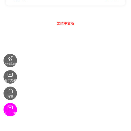
繁體中文版

在线客服

金币充值

首页

APP下载