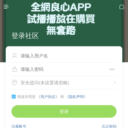


登录社区



安全提问(未设置请忽略)


阅读并同意
《用户协议》
和
《隐私声明》

登录
注册帐号
忘记密码