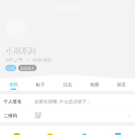
Ta 的空间


小刚系列
307 人气
9784 积分
|
Lv.8
超级版主
资料
帖子
日志
相册
留言
个人签名
这家伙很懒, 什么也没留下...

二维码
