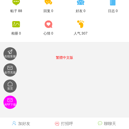




帖子 88
回复 0
好友 0
日志 0



相册 0
心情 0
人气 307

在线客服
繁體中文版

金币充值

首页

APP下载
加好友
打招呼
聊聊天


