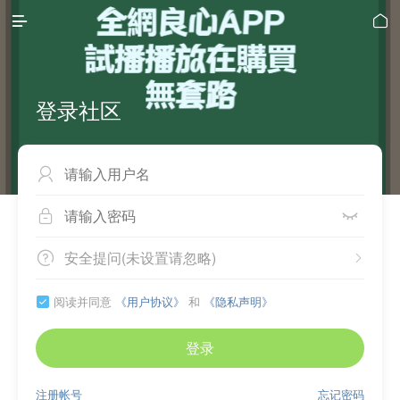


登录社区



安全提问(未设置请忽略)


阅读并同意
《用户协议》
和
《隐私声明》

登录
注册帐号
忘记密码