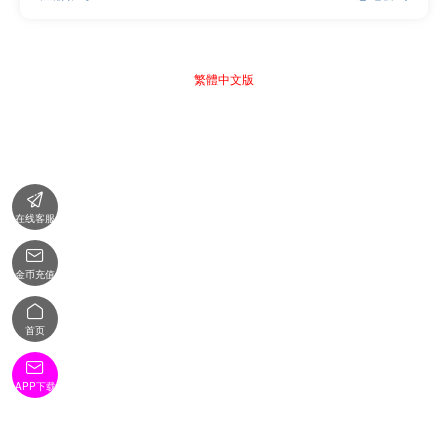
繁體中文版

在线客服

金币充值

首页

APP下载